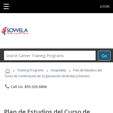
☰
LOGIN
Search
Go
Career
Training
›
›
›
Programs
Training Programs
Hospitality
Plan de Estudios del
Curso de Certificación de Organización de Bodas y Eventos
phone
Call Us: 855.520.6806
Plan de Estudios del Curso de