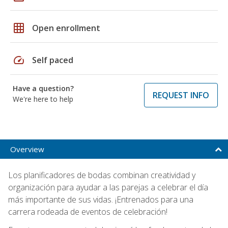
grid_on
Open enrollment
speed
Self paced
Have a question?
REQUEST INFO
We're here to help
Overview
Los planificadores de bodas combinan creatividad y
organización para ayudar a las parejas a celebrar el día
más importante de sus vidas. ¡Entrenados para una
carrera rodeada de eventos de celebración!