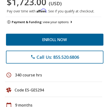
$1,723.00
(USD)
Affirm
Pay over time with
. See if you qualify at checkout.
Payment & Funding:
view your options
ENROLL NOW
Call Us: 855.520.6806
phone
schedule
340 course hrs
Code ES-GES294
calendar_today
9 months