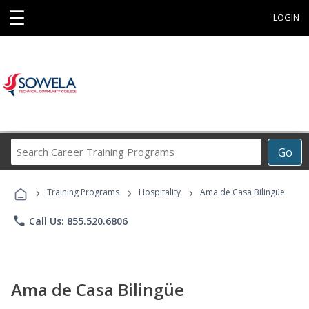
☰
LOGIN
Search
Go
Career
Training
›
›
›
Programs
Training Programs
Hospitality
Ama de Casa Bilingüe
phone
Call Us: 855.520.6806
Ama de Casa Bilingüe