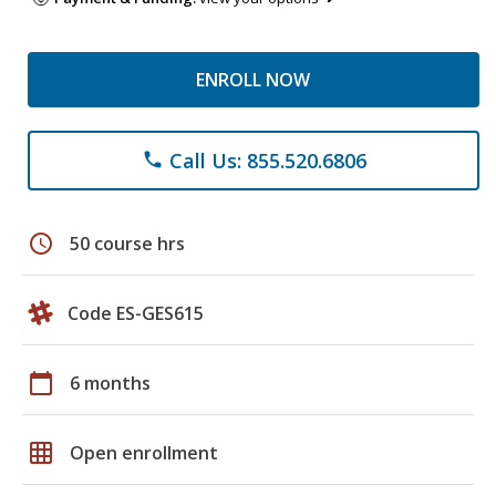
ENROLL NOW
Call Us: 855.520.6806
phone
schedule
50 course hrs
Code ES-GES615
calendar_today
6 months
grid_on
Open enrollment