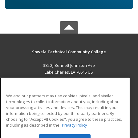
Sowela Technical Community College
3820 J Bennett Johnston Ave
Lake Charles, LA 70615 US
MAIN CONTENT
Career Training
We and our partners may use cookies, pixels, and similar
technologies to collect information about you, including about
ADDITIONAL RESOURCES
your browsing activities and devices. This may result in your
information being collected by our third-party partners. By
Military
Student Blog
choosing to "Accept All Cookies", you agree to these practices,
Financial Assistance
including as described in the
Privacy Policy
Help