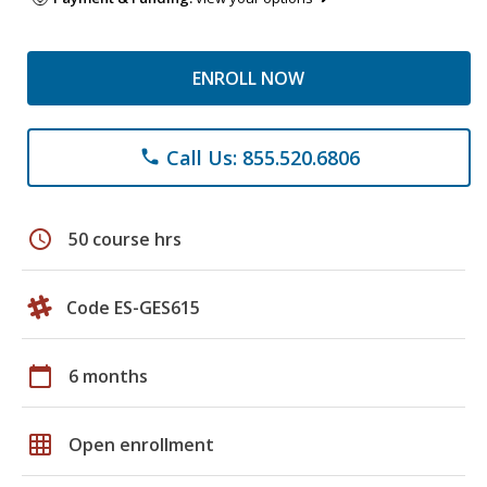
ENROLL NOW
Call Us: 855.520.6806
phone
schedule
50 course hrs
Code ES-GES615
calendar_today
6 months
grid_on
Open enrollment