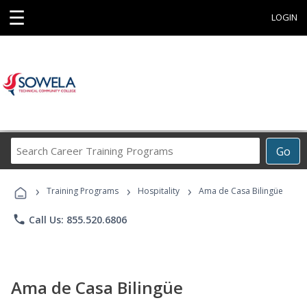
☰
LOGIN
Search
Go
Career
Training
›
›
›
Programs
Training Programs
Hospitality
Ama de Casa Bilingüe
phone
Call Us: 855.520.6806
Ama de Casa Bilingüe